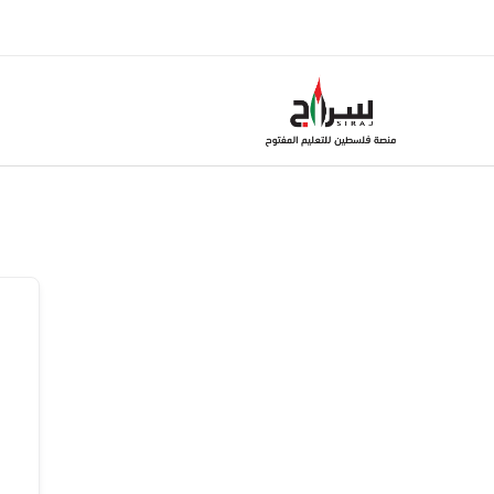
خطي
لى
لمحتوى