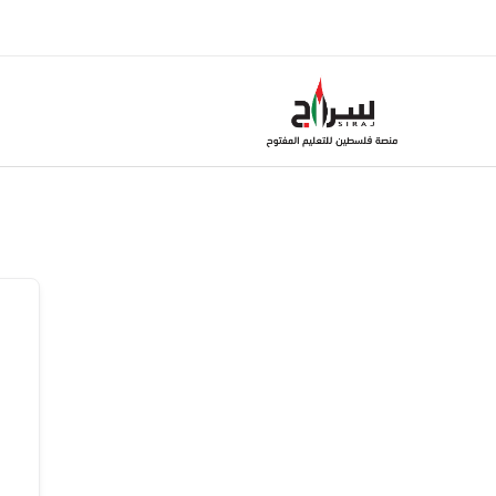
خطي
لى
لمحتوى