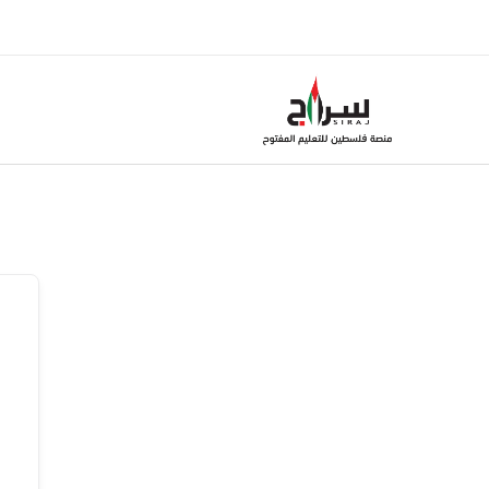
خطي
لى
لمحتوى